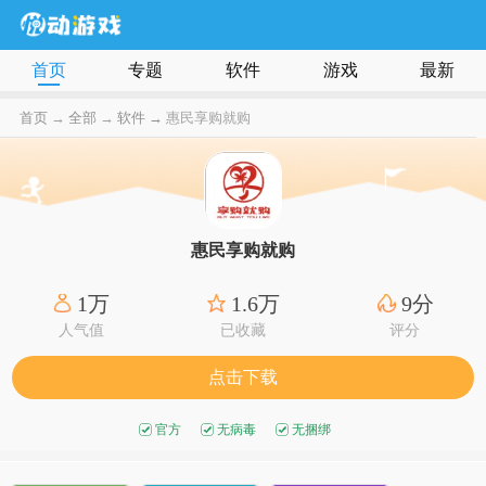
首页
专题
软件
游戏
最新
首页
→
全部
→
软件 →
惠民享购就购
惠民享购就购
1万
1.6万
9分
人气值
已收藏
评分
点击下载
官方
无病毒
无捆绑