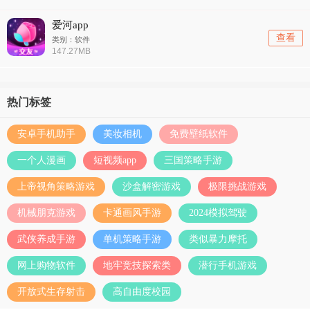
爱河app
查看
类别：软件
147.27MB
热门标签
安卓手机助手
美妆相机
免费壁纸软件
一个人漫画
短视频app
三国策略手游
上帝视角策略游戏
沙盒解密游戏
极限挑战游戏
机械朋克游戏
卡通画风手游
2024模拟驾驶
武侠养成手游
单机策略手游
类似暴力摩托
网上购物软件
地牢竞技探索类
潜行手机游戏
开放式生存射击
高自由度校园