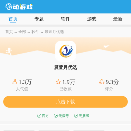
首页
专题
软件
游戏
最新
首页
→
全部
→
软件 →
晨萱月优选
晨萱月优选
1.3万
1.9万
9.3分
人气值
已收藏
评分
点击下载
官方
无病毒
无捆绑