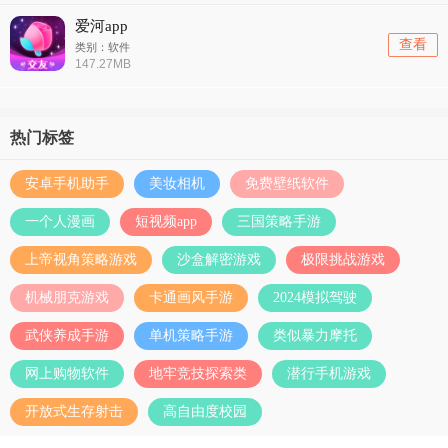
爱河app
查看
类别：软件
147.27MB
热门标签
安卓手机助手
美妆相机
免费壁纸软件
一个人漫画
短视频app
三国策略手游
上帝视角策略游戏
沙盒解密游戏
极限挑战游戏
机械朋克游戏
卡通画风手游
2024模拟驾驶
武侠养成手游
单机策略手游
类似暴力摩托
网上购物软件
地牢竞技探索类
潜行手机游戏
开放式生存射击
高自由度校园