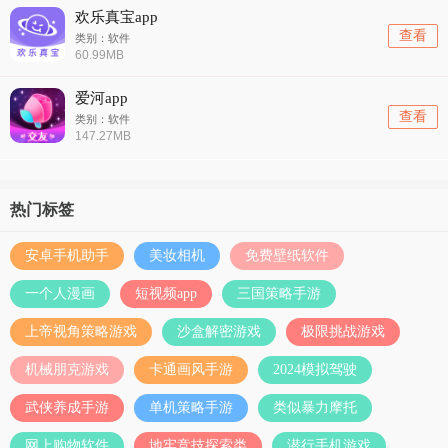
欢乐真宝app
查看
类别：软件
60.99MB
爱河app
查看
类别：软件
147.27MB
热门标签
安卓手机助手
美妆相机
免费壁纸软件
一个人漫画
短视频app
三国策略手游
上帝视角策略游戏
沙盒解密游戏
极限挑战游戏
机械朋克游戏
卡通画风手游
2024模拟驾驶
武侠养成手游
单机策略手游
类似暴力摩托
网上购物软件
地牢竞技探索类
潜行手机游戏