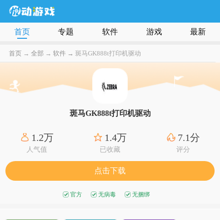
首页
专题
软件
游戏
最新
首页
→
全部
→
软件 →
斑马GK888t打印机驱动
斑马GK888t打印机驱动
1.2万
1.4万
7.1分
人气值
已收藏
评分
点击下载
官方
无病毒
无捆绑