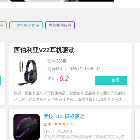
序
一体机驱动程序
惠普驱动程序
西伯利亚V22耳机驱动
软件
|
25MB
更新时间：2024/7/1 16:48:07
6.2
评分：
查看
概要：
西伯利亚V22耳机驱动是一款西伯利亚品牌中专业化耳机的驱
动，对于这款耳机的定位有音乐耳机，游戏耳机足以说功能之强大，
而驱动的作用就是帮助玩家们可以更好的去使用这款耳机。从音质、
音效，以及针对于不同类型的游戏的音质调整都是驱动中所包含的功
罗技G102鼠标驱动
能。
软件
v1.0
|
34.10MB
罗技鼠标驱动
热门鼠标驱动
硬件驱动程序
罗技g驱