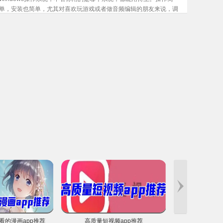
单，安装也简单，尤其对喜欢玩游戏或者做音频编辑的朋友来说，调
声音、处理语音什么的都能轻松搞定。驱动里头的音频设置是挺全
的。
看的漫画app推荐
高质量短视频app推荐
新出的三国