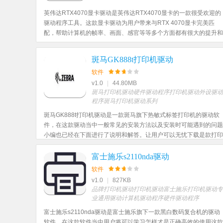
英伟达RTX4070显卡驱动是英伟达RTX4070显卡的一款很受欢迎的
驱动程序工具。这款显卡驱动为用户带来与RTX 4070显卡完美匹
配，帮助计算机的帧率、画面、感官等等多个方面都有很大的提升和
有优化，玩家可以下载体验一番，随时挖掘该驱动的更多优秀的功
能！
斑马GK888t打印机驱动
软件
v1.0
|
44.80MB
斑马打印机驱动
硬件驱动程序
打印机驱动
外设驱动
程序
斑马打印机驱动系列
斑马GK888t打印机驱动是一款斑马旗下热敏式标签打印机的驱动软
件，在这款驱动当中一般常见的安装方法以及安装时可能遇到的问题
小编也已经在下面进行了说明和解答。让用户可以无忧下载是款打印
机的驱动，并且能够在打印机使用的时候对自己有所帮助。
富士施乐s2110nda驱动
软件
v1.0
|
827KB
品牌打印机驱动
打印机驱动
富士施乐打印机驱动
专
业通用驱动
计算机驱动程序
硬件驱动程序
富士施乐s2110nda驱动是富士施乐旗下一款黑白数码复合机的驱动
软件，在这款软件当中用户将可以学习怎样才是正确高效的使用这款