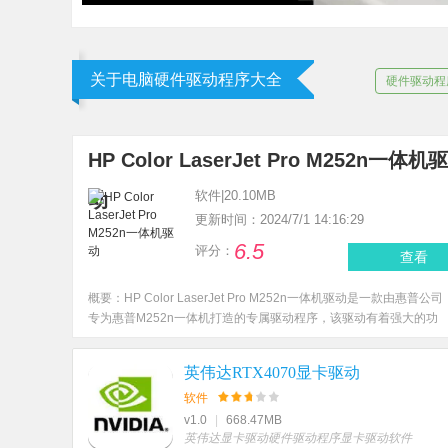
关于电脑硬件驱动程序大全
硬件驱动程
HP Color LaserJet Pro M252n一体机驱
软件
|
20.10MB
动
更新时间：2024/7/1 14:16:29
6.5
评分：
查看
概要：
HP Color LaserJet Pro M252n一体机驱动是一款由惠普公司
专为惠普M252n一体机打造的专属驱动程序，该驱动有着强大的功
能，速度和效率也是非常的快。可以让用户可以无障碍地使用该一体
机进行各种服务。非常适合用作办公用品，界面简洁，设置步骤简
英伟达RTX4070显卡驱动
单，安装完成后即可使用。
软件
v1.0
|
668.47MB
英伟达显卡驱动
硬件驱动程序
显卡驱动软件