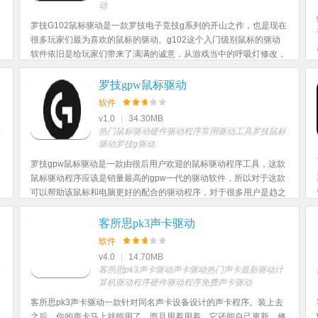
动
罗技G102鼠标驱动是一款罗技电子竞技g系列的开山之作，也是现在
很多玩家们最为喜欢的鼠标的驱动。g102这个入门级别鼠标的驱动
软件依旧是给玩家们带来了满满的诚意，从游戏当中的呼吸灯修改，
再到游戏当中对于鼠标侧键的运用，无不透露着外设大厂对于驱动设
计的自信。
罗技gpw鼠标驱动
软件
v1.0
|
34.30MB
热门鼠标驱动
硬件驱动程序
常用驱动工具
罗技鼠标
驱动
罗技g驱动
罗技gpw鼠标驱动是一款由很后用户欢迎的鼠标驱动程序工具，这款
鼠标驱动程序应该是销量最高的gpw一代的驱动软件，所以对于这款
可以帮助该鼠标和电脑更好的配合的驱动程序，对于很多用户是趋之
若鹜的，用户还可以定制各种游戏的鼠标宏，并且还能够改动呼吸灯
的颜色。
客所思pk3声卡驱动
软件
v4.0
|
14.70MB
客所思pk3声卡驱动
声卡驱动
热门声卡
最新驱动
计
算机驱动程序
硬件驱动程序
免费声卡驱动
客所思pk3声卡驱动一款针对同名声卡设备设计的声卡程序。装上去
之后，你的声卡马上就能用了，而且用着用着，它还能自己更新，修