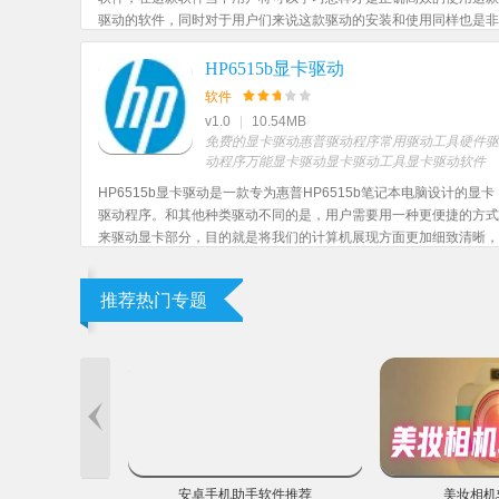
驱动的软件，同时对于用户们来说这款驱动的安装和使用同样也是非
常的简单，让用户们可以完全透彻的使用自己的数码复合机。
HP6515b显卡驱动
软件
v1.0
|
10.54MB
免费的显卡驱动
惠普驱动程序
常用驱动工具
硬件驱
动程序
万能显卡驱动
显卡驱动工具
显卡驱动软件
HP6515b显卡驱动是一款专为惠普HP6515b笔记本电脑设计的显卡
驱动程序。和其他种类驱动不同的是，用户需要用一种更便捷的方式
来驱动显卡部分，目的就是将我们的计算机展现方面更加细致清晰，
更加直观的表达出需要的画面，该驱动程序满足很多的系统，需要伙
伴可以下载体验一下！
推荐热门专题
驾驶手游大全
安卓手机助手软件推荐
美妆相机