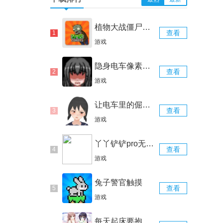
植物大战僵尸胆小菇之梦版
查看
游戏
隐身电车像素游戏安卓版
查看
游戏
让电车里的倔强少女当场沦陷的触摸
查看
游戏
丫丫铲铲pro无限金币修改器
查看
游戏
兔子警官触摸
查看
游戏
每天起床要抱紧我