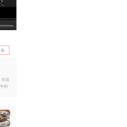
合集
，在这
中的
只需