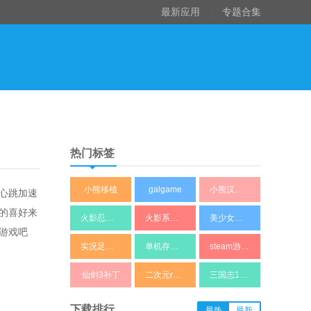
最新应用
|
专题合集
热门标签
小熊移植
galgame
小熊汉化组
心跳加速
的喜好来
火影忍者同人
火影系列修改器
美少女养成
游戏吧
实况足球补丁
单机存档修改器
steam游戏修改器
仙剑3补丁
二次元rpg游戏
三国志11修改器
下载排行
最热
最新