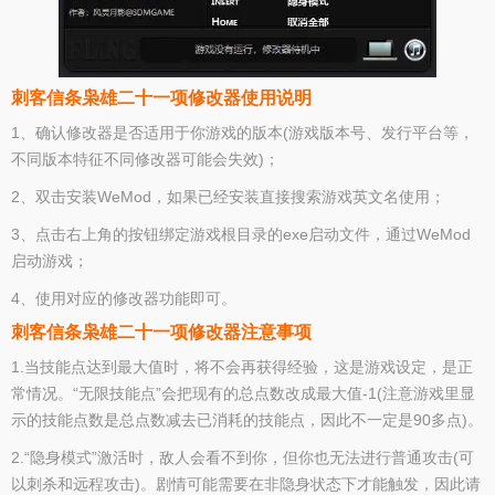
刺客信条枭雄二十一项修改器使用说明
1、确认修改器是否适用于你游戏的版本(游戏版本号、发行平台等，
不同版本特征不同修改器可能会失效)；
2、双击安装WeMod，如果已经安装直接搜索游戏英文名使用；
3、点击右上角的按钮绑定游戏根目录的exe启动文件，通过WeMod
启动游戏；
4、使用对应的修改器功能即可。
刺客信条枭雄二十一项修改器注意事项
1.当技能点达到最大值时，将不会再获得经验，这是游戏设定，是正
常情况。“无限技能点”会把现有的总点数改成最大值-1(注意游戏里显
示的技能点数是总点数减去已消耗的技能点，因此不一定是90多点)。
2.“隐身模式”激活时，敌人会看不到你，但你也无法进行普通攻击(可
以刺杀和远程攻击)。剧情可能需要在非隐身状态下才能触发，因此请