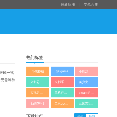
最新应用
|
专题合集
热门标签
小熊移植
galgame
小熊汉化组
来试一试
番无需等待
火影忍者同人
火影系列修改器
美少女养成
实况足球补丁
单机存档修改器
steam游戏修改器
仙剑3补丁
二次元rpg游戏
三国志11修改器
下载排行
最热
最新