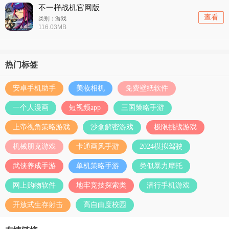
不一样战机官网版
查看
类别：游戏
116.03MB
热门标签
安卓手机助手
美妆相机
免费壁纸软件
一个人漫画
短视频app
三国策略手游
上帝视角策略游戏
沙盒解密游戏
极限挑战游戏
机械朋克游戏
卡通画风手游
2024模拟驾驶
武侠养成手游
单机策略手游
类似暴力摩托
网上购物软件
地牢竞技探索类
潜行手机游戏
开放式生存射击
高自由度校园