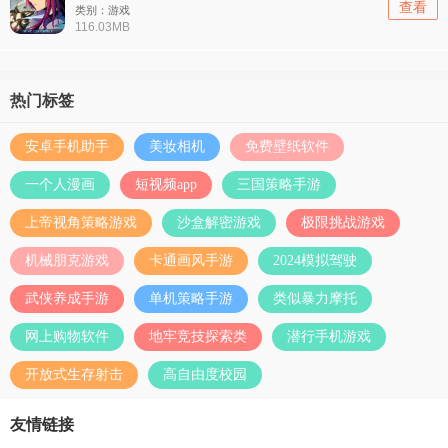
查看
类别：游戏
116.03MB
热门标签
安卓手机助手
美妆相机
免费壁纸软件
一个人漫画
短视频app
三国策略手游
上帝视角策略游戏
沙盒解密游戏
极限挑战游戏
机械朋克游戏
卡通画风手游
2024模拟驾驶
武侠养成手游
单机策略手游
类似暴力摩托
网上购物软件
地牢竞技探索类
潜行手机游戏
开放式生存射击
高自由度校园
友情链接