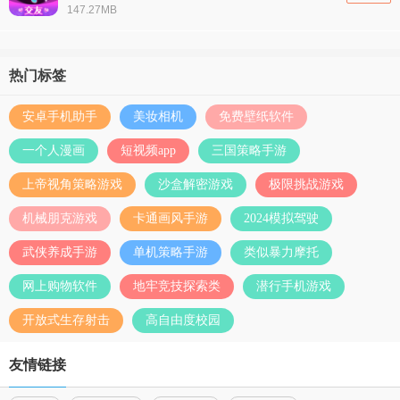
147.27MB
热门标签
安卓手机助手
美妆相机
免费壁纸软件
一个人漫画
短视频app
三国策略手游
上帝视角策略游戏
沙盒解密游戏
极限挑战游戏
机械朋克游戏
卡通画风手游
2024模拟驾驶
武侠养成手游
单机策略手游
类似暴力摩托
网上购物软件
地牢竞技探索类
潜行手机游戏
开放式生存射击
高自由度校园
友情链接