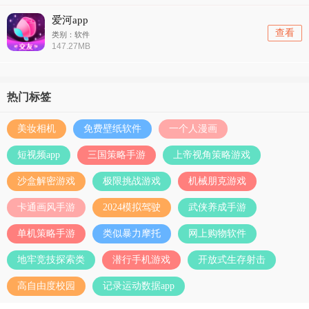
爱河app
查看
类别：软件
147.27MB
热门标签
美妆相机
免费壁纸软件
一个人漫画
短视频app
三国策略手游
上帝视角策略游戏
沙盒解密游戏
极限挑战游戏
机械朋克游戏
卡通画风手游
2024模拟驾驶
武侠养成手游
单机策略手游
类似暴力摩托
网上购物软件
地牢竞技探索类
潜行手机游戏
开放式生存射击
高自由度校园
记录运动数据app