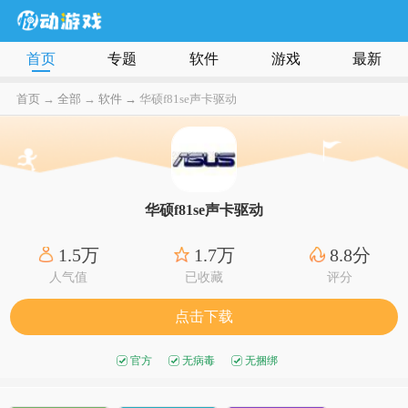
首页
专题
软件
游戏
最新
首页
→
全部
→
软件 →
华硕f81se声卡驱动
华硕f81se声卡驱动
1.5万
1.7万
8.8分
人气值
已收藏
评分
点击下载
官方
无病毒
无捆绑