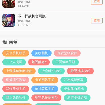
查看
类别：游戏
43.44MB
不一样战机官网版
查看
类别：游戏
116.03MB
热门标签
安卓手机助手
美妆相机
免费壁纸软件
一个人漫画
短视频app
三国策略手游
上帝视角策略游戏
沙盒解密游戏
极限挑战游戏
机械朋克游戏
卡通画风手游
2024模拟驾驶
武侠养成手游
单机策略手游
类似暴力摩托
网上购物软件
地牢竞技探索类
潜行手机游戏