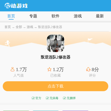
首页
专题
软件
游戏
最新
首页
→
全部
→
游戏 →
叛逆连队2修改器
叛逆连队2修改器
1.7万
1.2万
8分
人气值
已收藏
评分
点击下载
官方
无病毒
无捆绑