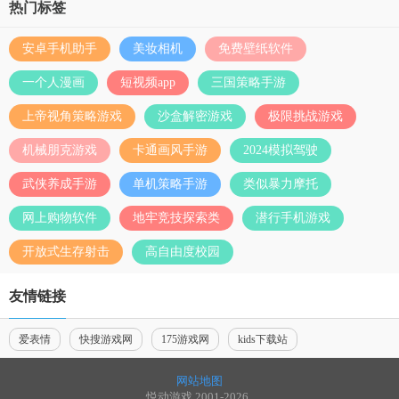
热门标签
安卓手机助手
美妆相机
免费壁纸软件
一个人漫画
短视频app
三国策略手游
上帝视角策略游戏
沙盒解密游戏
极限挑战游戏
机械朋克游戏
卡通画风手游
2024模拟驾驶
武侠养成手游
单机策略手游
类似暴力摩托
网上购物软件
地牢竞技探索类
潜行手机游戏
开放式生存射击
高自由度校园
友情链接
爱表情
快搜游戏网
175游戏网
kids下载站
网站地图
悦动游戏 2001-2026