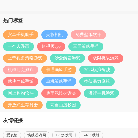
热门标签
安卓手机助手
美妆相机
免费壁纸软件
一个人漫画
短视频app
三国策略手游
上帝视角策略游戏
沙盒解密游戏
极限挑战游戏
机械朋克游戏
卡通画风手游
2024模拟驾驶
武侠养成手游
单机策略手游
类似暴力摩托
网上购物软件
地牢竞技探索类
潜行手机游戏
开放式生存射击
高自由度校园
友情链接
爱表情
快搜游戏网
175游戏网
kids下载站