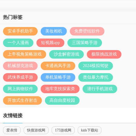
热门标签
安卓手机助手
美妆相机
免费壁纸软件
一个人漫画
短视频app
三国策略手游
上帝视角策略游戏
沙盒解密游戏
极限挑战游戏
机械朋克游戏
卡通画风手游
2024模拟驾驶
武侠养成手游
单机策略手游
类似暴力摩托
网上购物软件
地牢竞技探索类
潜行手机游戏
开放式生存射击
高自由度校园
友情链接
爱表情
快搜游戏网
175游戏网
kids下载站