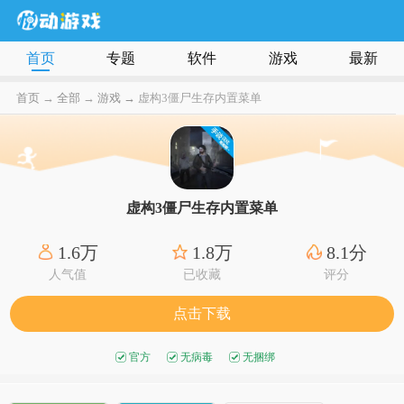
首页
专题
软件
游戏
最新
首页
→
全部
→
游戏 →
虚构3僵尸生存内置菜单
虚构3僵尸生存内置菜单
1.6万
1.8万
8.1分
人气值
已收藏
评分
点击下载
官方
无病毒
无捆绑