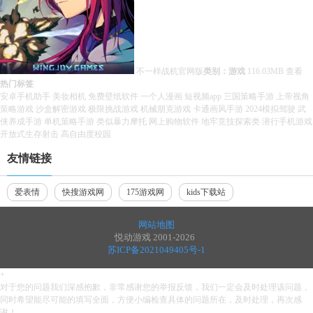
不一样战机官网版
类别：游戏
116.03MB
查看
热门标签
安卓手机助手
美妆相机
免费壁纸软件
一个人漫画
短视频app
三国策略手游
上帝视角
策略游戏
沙盒解密游戏
极限挑战游戏
机械朋克游戏
卡通画风手游
2024模拟驾驶
武
侠养成手游
单机策略手游
类似暴力摩托
网上购物软件
地牢竞技探索类
潜行手机游戏
开放式生存射击
高自由度校园
友情链接
爱表情
快搜游戏网
175游戏网
kids下载站
网站地图
悦动游戏 2001-2026
苏ICP备2021049405号-1
+
对于您的问题我们深感抱歉，非常感谢您的举报反馈，我们一定会及时处理该问题，
同时希望能尽可能的填写全面，方便小编检查具体的问题所在，及时处理，再次感
谢！