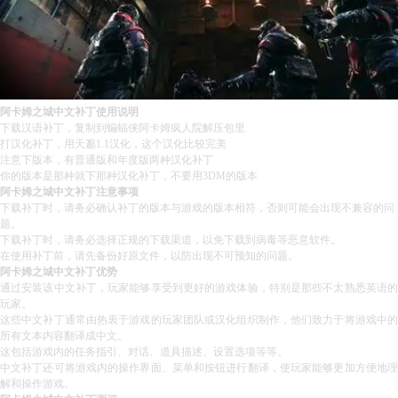
阿卡姆之城中文补丁使用说明
下载汉语补丁，复制到蝙蝠侠阿卡姆疯人院解压包里
打汉化补丁，用天邈1.1汉化，这个汉化比较完美
注意下版本，有普通版和年度版两种汉化补丁
你的版本是那种就下那种汉化补丁，不要用3DM的版本
阿卡姆之城中文补丁注意事项
下载补丁时，请务必确认补丁的版本与游戏的版本相符，否则可能会出现不兼容的问
题。
下载补丁时，请务必选择正规的下载渠道，以免下载到病毒等恶意软件。
在使用补丁前，请先备份好原文件，以防出现不可预知的问题。
阿卡姆之城中文补丁优势
通过安装该中文补丁，玩家能够享受到更好的游戏体验，特别是那些不太熟悉英语的
玩家。
这些中文补丁通常由热衷于游戏的玩家团队或汉化组织制作，他们致力于将游戏中的
所有文本内容翻译成中文。
这包括游戏内的任务指引、对话、道具描述、设置选项等等。
中文补丁还可将游戏内的操作界面、菜单和按钮进行翻译，使玩家能够更加方便地理
解和操作游戏。