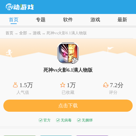
首页
专题
软件
游戏
最新
首页
→
全部
→
游戏 →
死神vs火影6.1满人物版
死神vs火影6.1满人物版
1.5万
1万
7.2分
人气值
已收藏
评分
点击下载
官方
无病毒
无捆绑