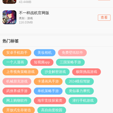
43.44MB
不一样战机官网版
查看
类别：游戏
116.03MB
热门标签
安卓手机助手
美妆相机
免费壁纸软件
一个人漫画
短视频app
三国策略手游
上帝视角策略游戏
沙盒解密游戏
极限挑战游戏
机械朋克游戏
卡通画风手游
2024模拟驾驶
武侠养成手游
单机策略手游
类似暴力摩托
网上购物软件
地牢竞技探索类
潜行手机游戏
开放式生存射击
高自由度校园